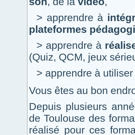
son
, de la
vidéo
,
> apprendre à
intég
plateformes pédagog
> apprendre à
réalis
(Quiz, QCM, jeux sérieux
> apprendre à utilise
Vous êtes au bon endro
Depuis plusieurs anné
de Toulouse des format
réalisé pour ces form